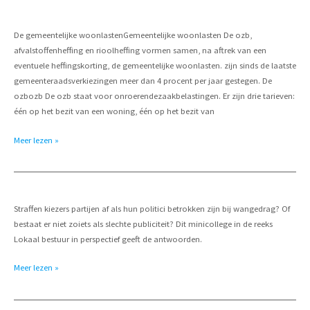
juist
links:
De gemeentelijke woonlastenGemeentelijke woonlasten De ozb,
lokale
afvalstoffenheffing en rioolheffing vormen samen, na aftrek van een
lasten
eventuele heffingskorting, de gemeentelijke woonlasten. zijn sinds de laatste
veranderen
gemeenteraadsverkiezingen meer dan 4 procent per jaar gestegen. De
niet
ozbozb De ozb staat voor onroerendezaakbelastingen. Er zijn drie tarieven:
één op het bezit van een woning, één op het bezit van
Gemeentelijke
Meer lezen »
woonlasten
deze
raadsperiode
jaarlijks
Straffen kiezers partijen af als hun politici betrokken zijn bij wangedrag? Of
meer
bestaat er niet zoiets als slechte publiciteit? Dit minicollege in de reeks
dan
Lokaal bestuur in perspectief geeft de antwoorden.
4
procent
Minicollege
Meer lezen »
gestegen
Lokaal
bestuur