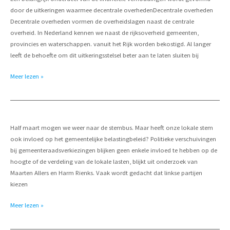
2022
door de uitkeringen waarmee decentrale overhedenDecentrale overheden
Decentrale overheden vormen de overheidslagen naast de centrale
overheid. In Nederland kennen we naast de rijksoverheid gemeenten,
provincies en waterschappen. vanuit het Rijk worden bekostigd. Al langer
leeft de behoefte om dit uitkeringsstelsel beter aan te laten sluiten bij
Advies
Meer lezen »
uitkeringsstelsel
naar
Kamer
Half maart mogen we weer naar de stembus. Maar heeft onze lokale stem
ook invloed op het gemeentelijke belastingbeleid? Politieke verschuivingen
bij gemeenteraadsverkiezingen blijken geen enkele invloed te hebben op de
hoogte of de verdeling van de lokale lasten, blijkt uit onderzoek van
Maarten Allers en Harm Rienks. Vaak wordt gedacht dat linkse partijen
kiezen
Rechts
Meer lezen »
stemmen
of