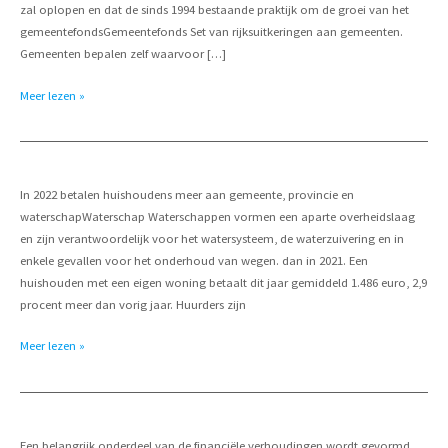
zal oplopen en dat de sinds 1994 bestaande praktijk om de groei van het
gemeentefondsGemeentefonds Set van rijksuitkeringen aan gemeenten.
Gemeenten bepalen zelf waarvoor […]
Sombere
Meer lezen »
prognoses
gemeentefinanciën
In 2022 betalen huishoudens meer aan gemeente, provincie en
waterschapWaterschap Waterschappen vormen een aparte overheidslaag
en zijn verantwoordelijk voor het watersysteem, de waterzuivering en in
enkele gevallen voor het onderhoud van wegen. dan in 2021. Een
huishouden met een eigen woning betaalt dit jaar gemiddeld 1.486 euro, 2,9
procent meer dan vorig jaar. Huurders zijn
Atlas
Meer lezen »
van
de
lokale
lasten
Een belangrijk onderdeel van de financiële verhoudingen wordt gevormd