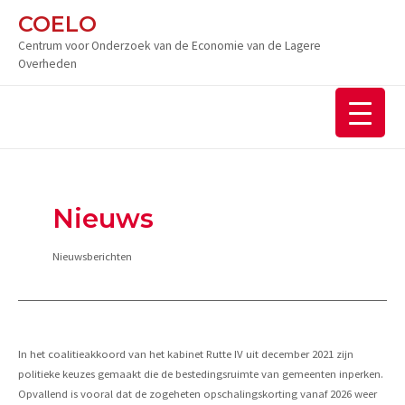
Ga
COELO
naar
Centrum voor Onderzoek van de Economie van de Lagere
de
Overheden
inhoud
Nieuws
Nieuwsberichten
In het coalitieakkoord van het kabinet Rutte IV uit december 2021 zijn
politieke keuzes gemaakt die de bestedingsruimte van gemeenten inperken.
Opvallend is vooral dat de zogeheten opschalingskorting vanaf 2026 weer