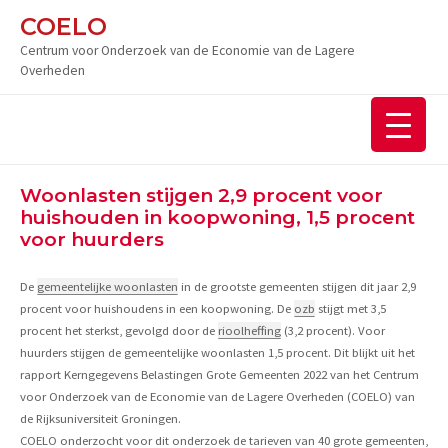
Ga
COELO
naar
Centrum voor Onderzoek van de Economie van de Lagere
de
Overheden
inhoud
Woonlasten stijgen 2,9 procent voor
huishouden in koopwoning, 1,5 procent
voor huurders
De
gemeentelijke woonlasten
in de grootste gemeenten stijgen dit jaar 2,9
procent voor huishoudens in een koopwoning. De
ozb
stijgt met 3,5
procent het sterkst, gevolgd door de
rioolheffing
(3,2 procent). Voor
huurders stijgen de gemeentelijke woonlasten 1,5 procent. Dit blijkt uit het
rapport Kerngegevens Belastingen Grote Gemeenten 2022 van het Centrum
voor Onderzoek van de Economie van de Lagere Overheden (COELO) van
de Rijksuniversiteit Groningen.
COELO onderzocht voor dit onderzoek de tarieven van 40 grote gemeenten,