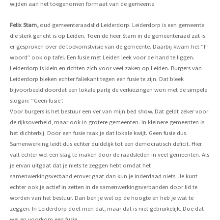
wijden aan het toegenomen formaat van de gemeente.
Felix Stam,
oud gemeenteraadslid Leiderdorp. Leiderdorp is een gemeente
die sterk gericht is op Leiden. Toen de heer Stam in de gemeenteraad zat is
er gesproken over de toekomstvisie van de gemeente. Daarbij kwam het “F-
woord” ook op tafel. Een fusie met Leiden leek voor de hand te liggen.
Leiderdorp is klein en richten zich voor veel zaken op Leiden. Burgers van
Leiderdorp bleken echter faliekant tegen een fusie te zijn. Dat bleek
bijvoorbeeld doordat een lokale partij de verkiezingen won met de simpele
slogan: “Geen fusie”.
Voor burgers is het bestuur een ver van mijn bed show. Dat geldt zeker voor
de rijksoverheid, maar ook in grotere gemeenten. In kleinere gemeenten is
het dichterbij. Door een fusie raak je dat lokale kwijt. Geen fusie dus.
Samenwerking leidt dus echter duidelijk tot een democratisch deficit. Hier
valt echter wel een slag te maken door de raadsleden in veel gemeenten. Als
je ervan uitgaat dat je niets te zeggen hebt omdat het
samenwerkingsverband erover gaat dan kun je inderdaad niets. Je kunt
echter ook je actief in zetten in de samenwerkingsverbanden door lid te
worden van het bestuur. Dan ben je wel op de hoogte en heb je wat te
zeggen. In Leiderdorp doet men dat, maar dat is niet gebruikelijk. Doe dat
wel en voorkom een fusie.