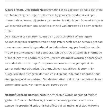
Klaartje Peters, Universiteit Maastricht
Het ligt nogal voor de hand dat er na
een herindeling een lagere opkomst is bij gemeenteraadsverkiezingen.
Immers: de opkomst bij grotere gemeenten is altijd lager . Bovendien zijn er
wel meer indicatoren om de betrokkenheid van burgers bij de gemeente te
meten.
De vraag wat te verkiezen is, een democratisch deficit of een lagere
opkomst bij verkiezingen is van belang. Peters heeft zelf onderzoek gedaan
naar een samenwerkingsverband en is daardoor erg geschrokken van de
mogelijke omvang van het democratisch deficit. De afstand die informatie
af moet leggen is enorm en iedere keer dat iets moet worden doorgegeven
verandert de boodschap. Er is sprake van een enorme getraptheid in
samenwerkingsverbanden. De onmacht van raadsleden is enorm. En
burgers hebben hier geen idee van en zullen dus inderdaad daardoor hun
stemgedrag niet veranderen. Dat democratisch deficit dat nu bestaat is een
enorm probleem. Herindelen is een betere optie.
Naschrift Joes de Natris
In grotere gemeenten wordt inderdaad minder
gestemd. Daarom hebben wij in ons onderzoek gecontroleerd voor
gemeente grootte. Hierdoor is het effect dat wij meten niet slechts toe te