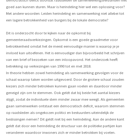
democratisch deficit doordat raadsleden de samenwerkingsverbanden niet
goed aan kunnen sturen. Maar is herindeling hier wel een oplossing voor?
Met andere woorden: Leiden herindeling en samenwerking niet allebei tot
een lagere betrokkenheid van burgers bij de lokale democratie?
Dit is onderzocht door te kijken naar de opkomst bij
gemeenteraadsverkiezingen. Opkomst is een goede graadmeter voor
betrokkenheid omdat het de meest eenvoudige manier is waarop je je
invloed kan uitoefenen. Het is eenvoudiger dan bijvoorbeeld het schrijven
van een brief of bezoeken van een inloopavond. Het onderzoek heeft
betrekking op verkiezingen van 1990 tot en met 2018.
In theorie hebben zowel herindeling als samenwerking gevolgen voor de
schaal waarop taken worden uitgevoerd. Door de grotere schaal zouden
kiezers zich minder betrokken kunnen gaan voelen en daardoor minder
geneigd zijn om te stemmen. Ook geldt dat bij beide het aantal kiezers
stijgt, zodat de individuele stem minder zwaar mee weegt. Als gemeenten
gaan samenwerken ontstaat een democratisch deficit, waarom stemmen
op raadsleden als ongekozen politici en bestuurders uiteindelijk de
beslissingen nemen? Dit geldt niet bij een herindeling. Aan de andere kant
geldt dat door een herindeling de structuur van de politieke partijen kan
veranderen waardoor inwoners zich er minder betrokken bij voelen.