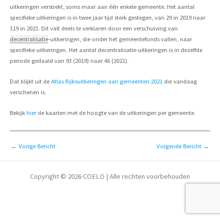
uitkeringen verstrekt, soms maar aan één enkele gemeente. Het aantal
specifieke uitkeringen is in twee jaar tijd sterk gestegen, van 29 in 2019 naar
119 in 2021. Dit valt deels te verklaren door een verschuiving van
decentralisatie
-uitkeringen, die onder het gemeentefonds vallen, naar
specifieke uitkeringen. Het aantal decentralisatie-uitkeringen is in dezelfde
periode gedaald van 93 (2019) naar 46 (2021).
Dat blijkt uit de
Atlas Rijksuitkeringen aan gemeenten 2021
die vandaag
verschenen is.
Bekijk
hier
de kaarten met de hoogte van de uitkeringen per gemeente.
Bericht
←
Vorige Bericht
Volgende Bericht
→
navigatie
Copyright © 2026 COELO | Alle rechten voorbehouden