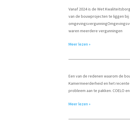
als
Vanaf 2024 is de Wet Kwaliteitsbo
die
van de bouwprojecten te liggen bi
doen
omgevingsvergunningOmgevingsver
wat
waren meerdere vergunningen
kiezers
zeggen
Ontwikkeling
Meer lezen »
te
leges
willen
omgevingsvergunning
om
te
Een van de redenen waarom de bouw
bouwen
Kamermeerderheid en het recente co
2021-
probleem aan te pakken. COELO en 
2023
Onderzoekers:
Meer lezen »
invoering
planbatenheffing
is