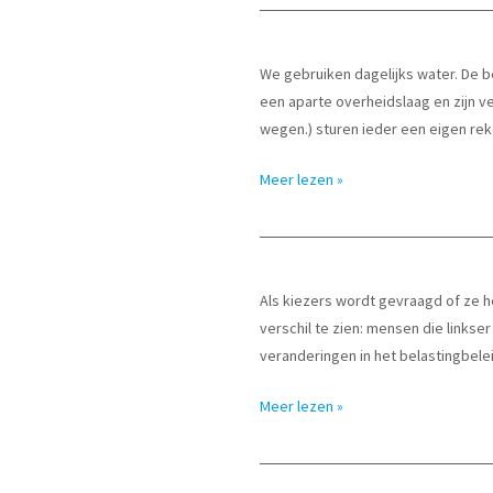
de
Commissie
Binnenlandse
We gebruiken dagelijks water. De
Zaken
een aparte overheidslaag en zijn v
van
wegen.) sturen ieder een eigen re
de
Tweede
Kostenontwikkeling
Meer lezen »
Kamer
waterverbruik
over
huishoudens
de
financiële
Als kiezers wordt gevraagd of ze he
positie
verschil te zien: mensen die linkse
van
veranderingen in het belastingbele
gemeenten
Kiezers
Meer lezen »
straffen
gemeentebestuurders
ook