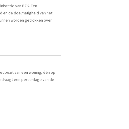
nisterie van BZK. Een
d en de doelmatigheid van het
kunnen worden getrokken over
het bezit van een woning, één op
 bedraagt een percentage van de