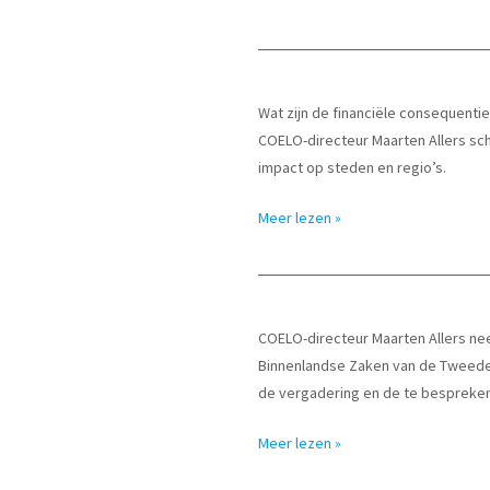
kan
leiden
tot
stijging
Wat zijn de financiële consequent
tarieven
COELO-directeur Maarten Allers sch
impact op steden en regio’s.
Financiële
Meer lezen »
consequenties
regeerprogramma
en
begroting
COELO-directeur Maarten Allers n
Binnenlandse Zaken van de Tweede 
de vergadering en de te bespreken 
Rondetafelgesprek
Meer lezen »
van