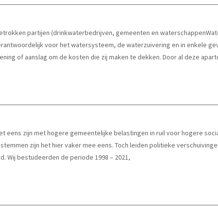
 betrokken partijen (drinkwaterbedrijven, gemeenten en waterschappenW
erantwoordelijk voor het watersysteem, de waterzuivering en in enkele ge
kening of aanslag om de kosten die zij maken te dekken. Door al deze apa
t eens zijn met hogere gemeentelijke belastingen in ruil voor hogere social
r stemmen zijn het hier vaker mee eens. Toch leiden politieke verschuivinge
id. Wij bestudeerden de periode 1998 – 2021,