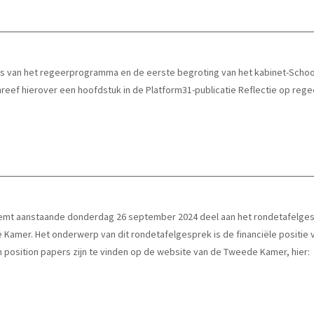
ies van het regeerprogramma en de eerste begroting van het kabinet-Scho
reef hierover een hoofdstuk in de Platform31-publicatie Reflectie op reg
eemt aanstaande donderdag 26 september 2024 deel aan het rondetafelge
Kamer. Het onderwerp van dit rondetafelgesprek is de financiële positi
position papers zijn te vinden op de website van de Tweede Kamer, hier: