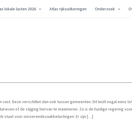
as lokale lasten 2026
Atlas rijksuitkeringen
Onderzoek
O
 vast. Deze verschillen dan ook tussen gemeenten. Dit leidt nogal eens tot
e tarieven of de stijging hiervan te maximeren. Zo is de huidige regering vo
 staat voor onroerendezaakbelastingen. Er zijn […]