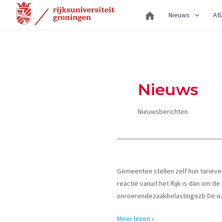
Ga
Nieuws
Atl
naar
de
inhoud
Nieuws
Nieuwsberichten
Gemeenten stellen zelf hun tarieven
reactie vanuit het Rijk is dan om d
onroerendezaakbelastingozb De ozb
Maximering
Meer lezen »