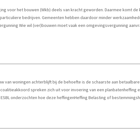
rging voor het bouwen (Wkb) deels van kracht geworden. Daarmee komt de k
j particuliere bedrijven. Gemeenten hebben daardoor minder werkzaamhede
gunning Wie wil (ver)bouwen moet vaak een omgevingsvergunning aanvra
 van woningen achterblijft bij de behoefte is de schaarste aan betaalbar
alitieakkoord spreken zich uit voor invoering van een planbatenheffing 
ESBL onderzochten hoe deze heffingenHeffing Belasting of bestemmingshe