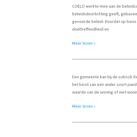
haalbaar
COELO werkte mee aan de beleidsdo
en
beleidsdoorlichting geeft, gebase
stimuleert
gevoerde beleid. Doordat op basis
woningbouw
doeltreffendheid en
Beleidsdoorlichting
Meer lezen »
openbaar
bestuur
en
democratie
Een gemeente kan bij de ozbozb De 
het bezit van een ander soort pand
waarde van de woning of niet-woni
Ozb
Meer lezen »
bedrijven
niet
harder
gestegen