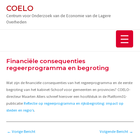
Ga
COELO
naar
Centrum voor Onderzoek van de Economie van de Lagere
de
Overheden
inhoud
Financiële consequenties
regeerprogramma en begroting
Wat zijn de financiële consequenties van het regeerprogramma en de eerste
begroting van het kabinet-Schoof voor gemeenten en provincies? COELO-
directeur Maarten Allers schreef hierover een hoofdstuk in de Platform31-
publicatie
Reflectie op regeerprogramma en rijksbegroting: impact op
steden en regio’s
.
Bericht
←
Vorige Bericht
Volgende Bericht
→
navigatie