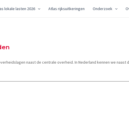
as lokale lasten 2026
Atlas rijksuitkeringen
Onderzoek
O
den
erheidslagen naast de centrale overheid. In Nederland kennen we naast 