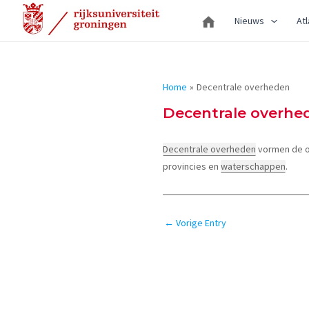
Ga
Nieuws
Atl
naar
de
inhoud
Home
Decentrale overheden
Decentrale overhe
Decentrale overheden
vormen de ov
provincies en
waterschappen
.
Bericht
←
Vorige Entry
navigatie