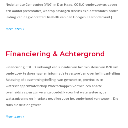
Nederlandse Gemeenten (VNG) in Den Haag. COELO-onderzoekers gaven
een aantal presentaties, waarop bevlogen discussies plaatsvonden onder
leiding van dagvoorzitter Elisabeth van den Hoogen. Hieronder kunt […]
Symposium
Meer lezen »
30
jaar
COELO
Financiering & Achtergrond
Financiering COELO ontvangt een subsidie van het ministerie van BZK om
onderzoek te doen naar en informatie te verspreiden over heffingenHeffing
Belasting of bestemmingsheffing. van gemeenten, provincies en
waterschappenWaterschap Waterschappen vormen een aparte
overheidslaag en zijn verantwoordelijk voor het watersysteem, de
waterzuivering en in enkele gevallen voor het onderhoud van wegen.. Die
subsidie dekt ongeveer
Financiering
Meer lezen »
&