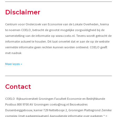
Achtergrond
Disclaimer
Centrum voor Onderzoek van Economie van de Lokale Overheden, hierna
te noemen COELO, betracht de grootst mogelijke zorgvuldigheid bij de
samenstelling van de informatie op www.coelo.nl. Tevens wordt getracht de
informatie actueel te houden. Dit laat onverlet dat er aan de op de website
vermelde informatie geen rechten kunnen worden ontleend. COELO geeft
met nadruk
Disclaimer
Meer lezen »
Contact
COELO Rijksuniversiteit Groningen Faculteit Economie en Bedrijfskunde
Postbus 800 9700 AV Groningen coelo@rug.nl Bezoekadres
Duisenberggebouw, kamer 729 Nettelbosje 2, Groningen Plattegrond Zernike
complex (met parkeerplaatsen) Aanvullende informatie over parkeren * =