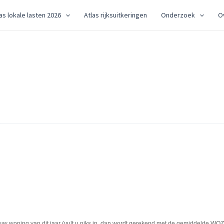
as lokale lasten 2026
Atlas rijksuitkeringen
Onderzoek
O