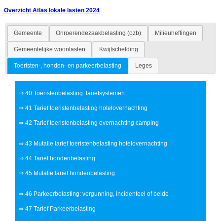
Overzicht Atlas lokale lasten 2024
Gemeente
Onroerendezaakbelasting (ozb)
Milieuheffingen
Gemeentelijke woonlasten
Kwijtschelding
Toeristen-, honden- en parkeerbelasting
Leges
⇒
40 Toeristenbelasting: tariefsystemen
⇒
41 Tarief toeristenbelasting hotelovernachting
⇒
42 Tarief toeristenbelasting overnachting camping
⇒
43 Mutatie tarief toeristenbelasting hotelovernachting
⇒
44 Tarief hondenbelasting
⇒
45 Mutatie tarief hondenbelasting
⇒
46 Parkeerbelasting: vergunning, incidenteel of beide
⇒
47 Tarief Parkeerbelasting