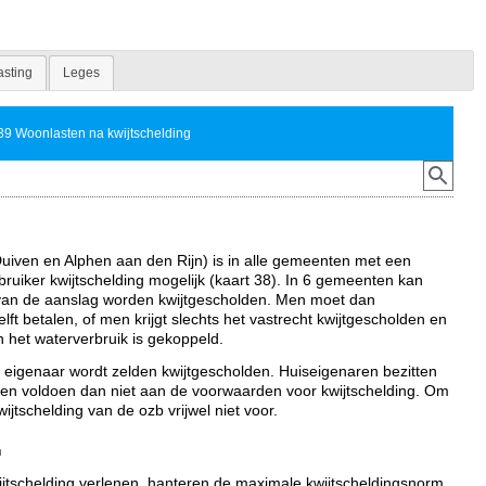
asting
Leges
39 Woonlasten na kwijtschelding
iven en Alphen aan den Rijn) is in alle gemeenten met een
ebruiker kwijtschelding mogelijk (kaart 38). In 6 gemeenten kan
van de aanslag worden kwijtgescholden. Men moet dan
helft betalen, of men krijgt slechts het vastrecht kwijtgescholden en
n het waterverbruik is gekoppeld.
e eigenaar wordt zelden kwijtgescholden. Huiseigenaren bezitten
n voldoen dan niet aan de voorwaarden voor kwijtschelding. Om
ijtschelding van de ozb vrijwel niet voor.
m
ijtschelding verlenen, hanteren de maximale kwijtscheldingsnorm