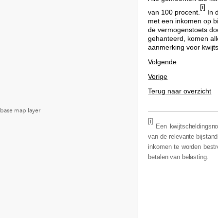
[i]
van 100 procent.
In 
met een inkomen op bij
de vermogenstoets door
gehanteerd, komen alle
aanmerking voor kwijts
Volgende
Vorige
Terug naar overzicht
[i]
Een kwijtscheldingsn
van de relevante bijstan
inkomen te worden bestre
betalen van belasting.