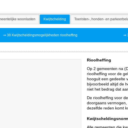
eentelijke woonlasten
Kwijtschelding
Toeristen-, honden- en parkeerbel
⇒
38 Kwijtscheldingsmogelijkheden rioolheffing
⇒
Rioolheffing
Op 2 gemeenten na (Du
rioolheffing voor de g
hooguit een gedeelte 
bijvoorbeeld altijd de 
niet het bedrag dat aa
De rioolheffing voor d
doorgaans vermogen, e
dezelfde reden komt kw
Kwijtscheldingsnor
Alle gemeenten die kw