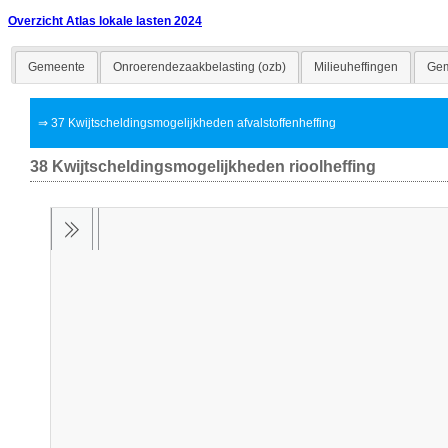
Overzicht Atlas lokale lasten 2024
Gemeente
Onroerendezaakbelasting (ozb)
Milieuheffingen
Gem
⇒
37 Kwijtscheldingsmogelijkheden afvalstoffenheffing
38 Kwijtscheldingsmogelijkheden rioolheffing