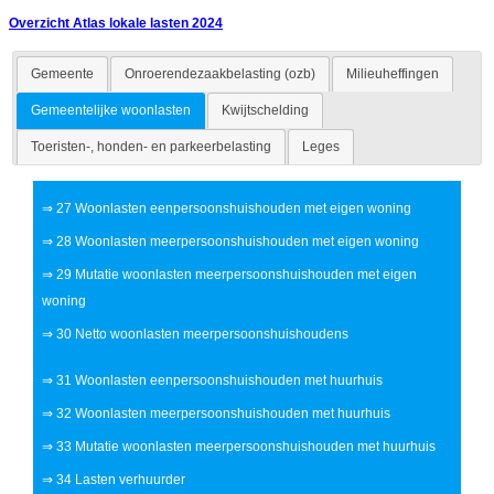
Overzicht Atlas lokale lasten 2024
Gemeente
Onroerendezaakbelasting (ozb)
Milieuheffingen
Gemeentelijke woonlasten
Kwijtschelding
Toeristen-, honden- en parkeerbelasting
Leges
⇒
27 Woonlasten eenpersoonshuishouden met eigen woning
⇒
28 Woonlasten meerpersoonshuishouden met eigen woning
⇒
29 Mutatie woonlasten meerpersoonshuishouden met eigen
woning
⇒
30 Netto woonlasten meerpersoonshuishoudens
⇒
31 Woonlasten eenpersoonshuishouden met huurhuis
⇒
32 Woonlasten meerpersoonshuishouden met huurhuis
⇒
33 Mutatie woonlasten meerpersoonshuishouden met huurhuis
⇒
34 Lasten verhuurder