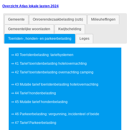
Overzicht Atlas lokale lasten 2024
Gemeente
Onroerendezaakbelasting (ozb)
Milieuheffingen
Gemeentelijke woonlasten
Kwijtschelding
Toeristen-, honden- en parkeerbelasting
Leges
⇒
40 Toeristenbelasting: tariefsystemen
⇒
41 Tarief toeristenbelasting hotelovernachting
⇒
42 Tarief toeristenbelasting overnachting camping
⇒
43 Mutatie tarief toeristenbelasting hotelovernachting
⇒
44 Tarief hondenbelasting
⇒
45 Mutatie tarief hondenbelasting
⇒
46 Parkeerbelasting: vergunning, incidenteel of beide
⇒
47 Tarief Parkeerbelasting