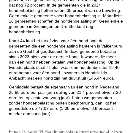
dat nog 72 procent. In de gemeenten die in 2024
hondenbelasting heffen woont 35 procent van de bevolking.
Geen enkele gemeente voert hondenbelasting in. Maar liefst
18 gemeenten schaffen de hondenbelasting af. Geen enkele
gemeente in Groningen en Drenthe kent nog
hondenbelasting.
Kaart 44 laat het tarief zien voor één hond. Van de
gemeenten die een hondenbelasting hanteren is Valkenburg
aan de Geul het goedkoopst. In deze gemeente betaal je
sinds 2023 niets voor de eerste hond. Inwoners die meer
dan één hond hebben betalen wel hondenbelasting. Op de
tweede plaats staat Tholen waar een hondenbezitter 18,40
euro betaalt voor één hond. Inwoners in Hendrik-Ido-
Ambacht met een hond zijn het duurst uit (145,44 euro).
Gemiddeld betaalt de eigenaar van één hond in Nederland
26,68 euro per jaar (een daling van 21,4 procent ofwel 7,28
euro ten opzichte van vorig jaar). Laten we gemeenten
zonder hondenbelasting buiten beschouwing, dan ligt het
gemiddelde op 77,02 euro (3,08 euro ofwel 3,8 procent
minder dan vorig jaar).
Figuur bij kaart 44 Hondenbelasting: tarief gerangschikt van