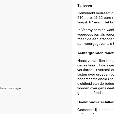
Tarieven
Gemiddeld bedraagt de
210 euro, 11,12 euro (
laagst: 67 euro. Het h
In Venray betalen won
weergegeven als regenw
maar via een afzonder
dan weergegeven als he
Achtergronden tarief
Naast verschillen in 
gedeeltelijk uit de al
verklaren uit verschill
lasten over groepen b
bodemgesteldheid (rio
dichtheid van de bebouw
worden overigens deel
gemeentefonds.
Boekhoudverschille
Gemeentelijke boekhou