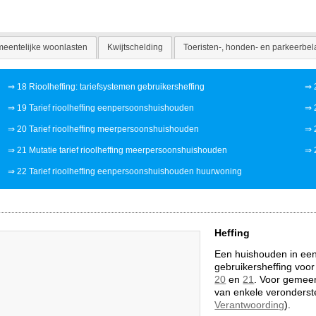
eentelijke woonlasten
Kwijtschelding
Toeristen-, honden- en parkeerbel
⇒
18 Rioolheffing: tariefsystemen gebruikersheffing
⇒
⇒
19 Tarief rioolheffing eenpersoonshuishouden
⇒
⇒
20 Tarief rioolheffing meerpersoonshuishouden
⇒
⇒
21 Mutatie tarief rioolheffing meerpersoonshuishouden
⇒
⇒
22 Tarief rioolheffing eenpersoonshuishouden huurwoning
Heffing
Een huishouden in een
gebruikersheffing vo
20
en
21
. Voor gemeen
van enkele veronderst
Verantwoording
).