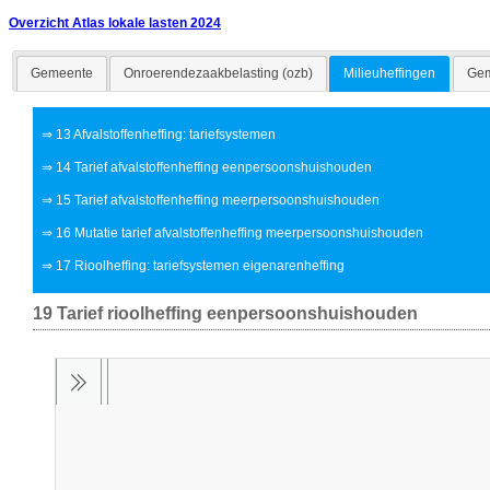
Overzicht Atlas lokale lasten 2024
Gemeente
Onroerendezaakbelasting (ozb)
Milieuheffingen
Gem
⇒
13 Afvalstoffenheffing: tariefsystemen
⇒
14 Tarief afvalstoffenheffing eenpersoonshuishouden
⇒
15 Tarief afvalstoffenheffing meerpersoonshuishouden
⇒
16 Mutatie tarief afvalstoffenheffing meerpersoonshuishouden
⇒
17 Rioolheffing: tariefsystemen eigenarenheffing
19 Tarief rioolheffing eenpersoonshuishouden