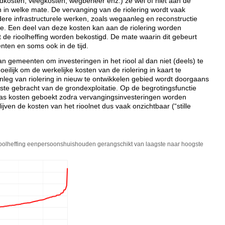
dkosten, veegkosten, wegbeheer enz.) ze wel of niet aan de
n in welke mate. De vervanging van de riolering wordt vaak
re infrastructurele werken, zoals wegaanleg en reconstructie
e. Een deel van deze kosten kan aan de riolering worden
 de rioolheffing worden bekostigd. De mate waarin dit gebeurt
nten en soms ook in de tijd.
n gemeenten om investeringen in het riool al dan niet (deels) te
eilijk om de werkelijke kosten van de riolering in kaart te
leg van riolering in nieuw te ontwikkelen gebied wordt doorgaans
ste gebracht van de grondexploitatie. Op de begrotingsfunctie
pas kosten geboekt zodra vervangingsinvesteringen worden
blijven de kosten van het rioolnet dus vaak onzichtbaar (“stille
f rioolheffing eenpersoonshuishouden gerangschikt van laagste naar hoogste