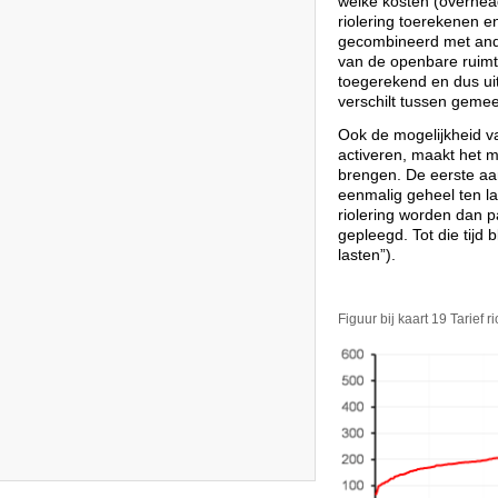
welke kosten (overhea
riolering toerekenen e
gecombineerd met ande
van de openbare ruimt
toegerekend en dus uit
verschilt tussen gemee
Ook de mogelijkheid va
activeren, maakt het mo
brengen. De eerste aan
eenmalig geheel ten la
riolering worden dan 
gepleegd. Tot die tijd 
lasten”).
Figuur bij kaart 19 Tarie