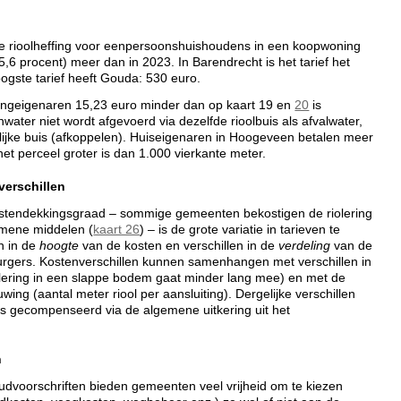
 rioolheffing voor eenpersoonshuishoudens in een koopwoning
5,6 procent) meer dan in 2023. In Barendrecht is het tarief het
oogste tarief heeft Gouda: 530 euro.
ingeigenaren 15,23 euro minder dan op kaart 19 en
20
is
ater niet wordt afgevoerd via dezelfde rioolbuis als afvalwater,
lijke buis (afkoppelen). Huiseigenaren in Hoogeveen betalen meer
t perceel groter is dan 1.000 vierkante meter.
verschillen
kostendekkingsgraad – sommige gemeenten bekostigen de riolering
gemene middelen (
kaart 26
) – is de grote variatie in tarieven te
en in de
hoogte
van de kosten en verschillen in de
verdeling
van de
urgers. Kostenverschillen kunnen samenhangen met verschillen in
lering in een slappe bodem gaat minder lang mee) en met de
ing (aantal meter riool per aansluiting). Dergelijke verschillen
s gecompenseerd via de algemene uitkering uit het
n
dvoorschriften bieden gemeenten veel vrijheid om te kiezen