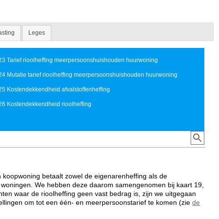
asting
Leges
23 Tarief rioolheffing meerpersoonshuishouden huurwoning
24 Mutatie tarief rioolheffing meerpersoonshuishouden huurwoning
25 Kostendekkendheid afvalstoffenheffing
26 Kostendekkendheid rioolheffing
 koopwoning betaalt zowel de eigenarenheffing als de
or woningen. We hebben deze daarom samengenomen bij kaart 19,
ten waar de rioolheffing geen vast bedrag is, zijn we uitgegaan
ellingen om tot een één- en meerpersoonstarief te komen (zie
de