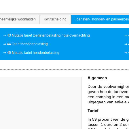
eentelijke woonlasten
Kwijtschelding
Toeristen-, honden- en parkeerbel
⇒
43 Mutatie tarief toeristenbelasting hotelovernachting
⇒
⇒
44 Tarief hondenbelasting
⇒
⇒
45 Mutatie tarief hondenbelasting
⇒
Algemeen
Door de veelvormigheid
geven hoe de tarieven 
een camping in een mo
uitgegaan van enkele 
Tarief
In 59 procent van de g
tussen 1 euro en 2 eur