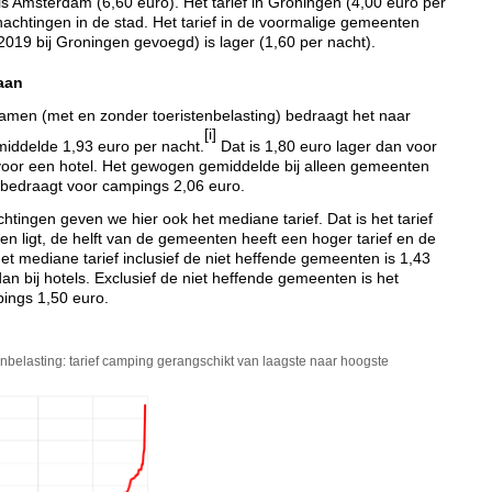
 is Amsterdam (6,60 euro). Het tarief in Groningen (4,00 euro per
nachtingen in de stad. Het tarief in de voormalige gemeenten
2019 bij Groningen gevoegd) is lager (1,60 per nacht).
aan
amen (met en zonder toeristenbelasting) bedraagt het naar
[i]
iddelde 1,93 euro per nacht.
Dat is 1,80 euro lager dan voor
 voor een hotel. Het gewogen gemiddelde bij alleen gemeenten
g bedraagt voor campings 2,06 euro.
chtingen geven we hier ook het mediane tarief. Dat is het tarief
den ligt, de helft van de gemeenten heeft een hoger tarief en de
 Het mediane tarief inclusief de niet heffende gemeenten is 1,43
dan bij hotels. Exclusief de niet heffende gemeenten is het
pings 1,50 euro.
tenbelasting: tarief camping gerangschikt van laagste naar hoogste