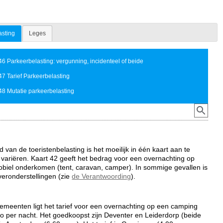
asting
Leges
46 Parkeerbelasting: vergunning, incidenteel of beide
47 Tarief Parkeerbelasting
48 Mutatie parkeerbelasting
 van de toeristenbelasting is het moeilijk in één kaart aan te
variëren. Kaart 42 geeft het bedrag voor een overnachting op
biel onderkomen (tent, caravan, camper). In sommige gevallen is
veronderstellingen (zie
de Verantwoording
).
emeenten ligt het tarief voor een overnachting op een camping
o per nacht. Het goedkoopst zijn Deventer en Leiderdorp (beide