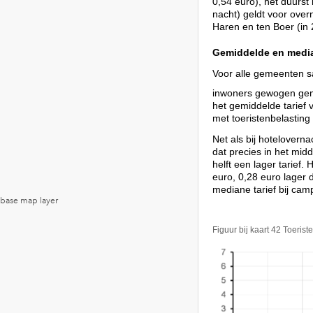
0,54 euro), het duurst
nacht) geldt voor over
Haren en ten Boer (in 
Gemiddelde en medi
Voor alle gemeenten s
inwoners gewogen gem
het gemiddelde tarief
met toeristenbelastin
Net als bij hoteloverna
dat precies in het mid
helft een lager tarief.
euro, 0,28 euro lager 
mediane tarief bij cam
Figuur bij kaart 42 Toeris