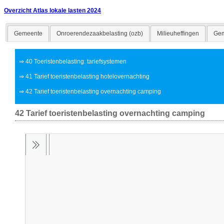
Overzicht Atlas lokale lasten 2024
Gemeente
Onroerendezaakbelasting (ozb)
Milieuheffingen
Gem
⇒
40 Toeristenbelasting: tariefsystemen
⇒
41 Tarief toeristenbelasting hotelovernachting
⇒
42 Tarief toeristenbelasting overnachting camping
42 Tarief toeristenbelasting overnachting camping