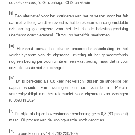
en huishoudens,
‘s-Gravenhage: CBS en Vewin.
[ii]
Een alternatief voor het corrigeren van het ozb-tarief voor het feit
dat niet volledig wordt verevend is het berekenen van de gemiddelde
ozb-aanslag gecorrigeerd voor het feit dat de belastinggrondslag
überhaupt
wordt verevend. Dit zou op hetzelfde neerkomen.
[iii]
Hiernaast omvat het cluster onroerendezaakbelasting in het
verdeelsysteem van de algemene uitkering uit het gemeentefonds
nog een bedrag per woonruimte en een vast bedrag, maar dat is voor
deze discussie niet zo belangrijk.
[iv]
Dit is berekend als 0,8 keer het verschil tussen de landelijke per
capita waarde van woningen en die waarde in
Pekela
,
vermenigvuldigd met het rekentarief voor eigenaren van woningen
(
0,0890
in
2024
).
[v]
Dit blijkt als bij de bovenstaande berekening geen 0,8 (80 procent)
maar 100 procent van de woningwaarde wordt genomen.
[vi]
Te berekenen als
14,78
/(
90.230
/100).