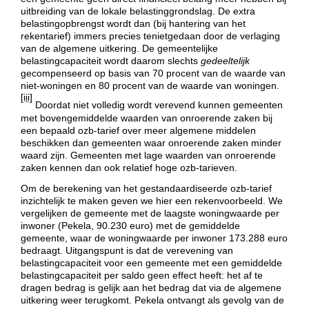
uitbreiding van de lokale belastinggrondslag. De extra
belastingopbrengst wordt dan (bij hantering van het
rekentarief) immers precies tenietgedaan door de verlaging
van de algemene uitkering. De gemeentelijke
belastingcapaciteit wordt daarom slechts
gedeeltelijk
gecompenseerd op basis van 70 procent van de waarde van
niet-woningen en 80 procent van de waarde van woningen.
[iii]
Doordat niet volledig wordt verevend kunnen gemeenten
met bovengemiddelde waarden van onroerende zaken bij
een bepaald ozb-tarief over meer algemene middelen
beschikken dan gemeenten waar onroerende zaken minder
waard zijn. Gemeenten met lage waarden van onroerende
zaken kennen dan ook relatief hoge ozb-tarieven.
Om de berekening van het gestandaardiseerde ozb-tarief
inzichtelijk te maken geven we hier een rekenvoorbeeld. We
vergelijken de gemeente met de laagste woningwaarde per
inwoner (Pekela, 90.230 euro) met de gemiddelde
gemeente, waar de woningwaarde per inwoner 173.288 euro
bedraagt. Uitgangspunt is dat de verevening van
belastingcapaciteit voor een gemeente met een gemiddelde
belastingcapaciteit per saldo geen effect heeft: het af te
dragen bedrag is gelijk aan het bedrag dat via de algemene
uitkering weer terugkomt. Pekela ontvangt als gevolg van de