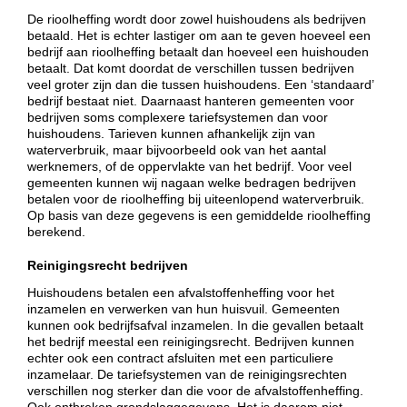
De rioolheffing wordt door zowel huishoudens als bedrijven
betaald. Het is echter lastiger om aan te geven hoeveel een
bedrijf aan rioolheffing betaalt dan hoeveel een huishouden
betaalt. Dat komt doordat de verschillen tussen bedrijven
veel groter zijn dan die tussen huishoudens. Een ‘standaard’
bedrijf bestaat niet. Daarnaast hanteren gemeenten voor
bedrijven soms complexere tariefsystemen dan voor
huishoudens. Tarieven kunnen afhankelijk zijn van
waterverbruik, maar bijvoorbeeld ook van het aantal
werknemers, of de oppervlakte van het bedrijf. Voor veel
gemeenten kunnen wij nagaan welke bedragen bedrijven
betalen voor de rioolheffing bij uiteenlopend waterverbruik.
Op basis van deze gegevens is een gemiddelde rioolheffing
berekend.
Reinigingsrecht bedrijven
Huishoudens betalen een afvalstoffenheffing voor het
inzamelen en verwerken van hun huisvuil. Gemeenten
kunnen ook bedrijfsafval inzamelen. In die gevallen betaalt
het bedrijf meestal een reinigingsrecht. Bedrijven kunnen
echter ook een contract afsluiten met een particuliere
inzamelaar. De tariefsystemen van de reinigingsrechten
verschillen nog sterker dan die voor de afvalstoffenheffing.
Ook ontbreken grondslaggegevens. Het is daarom niet