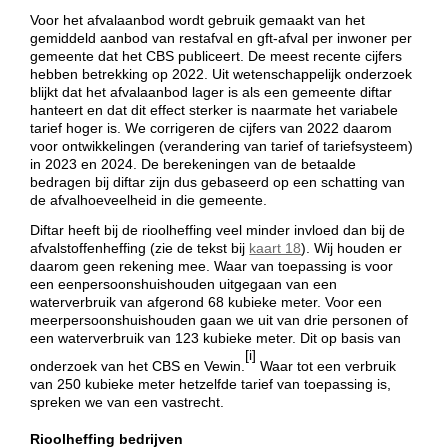
Voor het afvalaanbod wordt gebruik gemaakt van het
gemiddeld aanbod van restafval en gft-afval per inwoner per
gemeente dat het CBS publiceert. De meest recente cijfers
hebben betrekking op 2022. Uit wetenschappelijk onderzoek
blijkt dat het afvalaanbod lager is als een gemeente diftar
hanteert en dat dit effect sterker is naarmate het variabele
tarief hoger is. We corrigeren de cijfers van 2022 daarom
voor ontwikkelingen (verandering van tarief of tariefsysteem)
in 2023 en 2024. De berekeningen van de betaalde
bedragen bij diftar zijn dus gebaseerd op een schatting van
de afvalhoeveelheid in die gemeente.
Diftar heeft bij de rioolheffing veel minder invloed dan bij de
afvalstoffenheffing (zie de tekst bij
kaart 18
). Wij houden er
daarom geen rekening mee. Waar van toepassing is voor
een eenpersoonshuishouden uitgegaan van een
waterverbruik van afgerond 68 kubieke meter. Voor een
meerpersoonshuishouden gaan we uit van drie personen of
een waterverbruik van 123 kubieke meter. Dit op basis van
[i]
onderzoek van het CBS en Vewin.
Waar tot een verbruik
van 250 kubieke meter hetzelfde tarief van toepassing is,
spreken we van een vastrecht.
Rioolheffing bedrijven