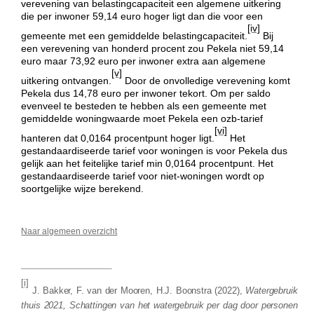
verevening van belastingcapaciteit een algemene uitkering
die per inwoner 59,14 euro hoger ligt dan die voor een
[iv]
gemeente met een gemiddelde belastingcapaciteit.
Bij
een verevening van honderd procent zou Pekela niet 59,14
euro maar 73,92 euro per inwoner extra aan algemene
[v]
uitkering ontvangen.
Door de onvolledige verevening komt
Pekela dus 14,78 euro per inwoner tekort. Om per saldo
evenveel te besteden te hebben als een gemeente met
gemiddelde woningwaarde moet Pekela een ozb-tarief
[vi]
hanteren dat 0,0164 procentpunt hoger ligt.
Het
gestandaardiseerde tarief voor woningen is voor Pekela dus
gelijk aan het feitelijke tarief min 0,0164 procentpunt. Het
gestandaardiseerde tarief voor niet-woningen wordt op
soortgelijke wijze berekend.
Naar algemeen overzicht
[i]
J. Bakker, F. van der Mooren, H.J. Boonstra (2022),
Watergebruik
thuis 2021, Schattingen van het watergebruik per dag door personen