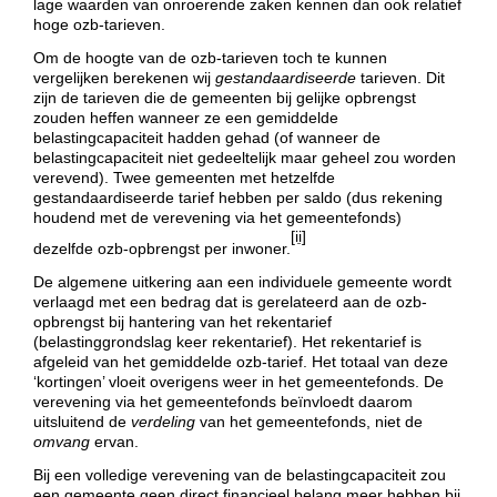
lage waarden van onroerende zaken kennen dan ook relatief
hoge ozb-tarieven.
Om de hoogte van de ozb-tarieven toch te kunnen
vergelijken berekenen wij
gestandaardiseerde
tarieven. Dit
zijn de tarieven die de gemeenten bij gelijke opbrengst
zouden heffen wanneer ze een gemiddelde
belastingcapaciteit hadden gehad (of wanneer de
belastingcapaciteit niet gedeeltelijk maar geheel zou worden
verevend). Twee gemeenten met hetzelfde
gestandaardiseerde tarief hebben per saldo (dus rekening
houdend met de verevening via het gemeentefonds)
[ii]
dezelfde ozb-opbrengst per inwoner.
De algemene uitkering aan een individuele gemeente wordt
verlaagd met een bedrag dat is gerelateerd aan de ozb-
opbrengst bij hantering van het rekentarief
(belastinggrondslag keer rekentarief). Het rekentarief is
afgeleid van het gemiddelde ozb-tarief. Het totaal van deze
‘kortingen’ vloeit overigens weer in het gemeentefonds. De
verevening via het gemeentefonds beïnvloedt daarom
uitsluitend de
verdeling
van het gemeentefonds, niet de
omvang
ervan.
Bij een volledige verevening van de belastingcapaciteit zou
een gemeente geen direct financieel belang meer hebben bij