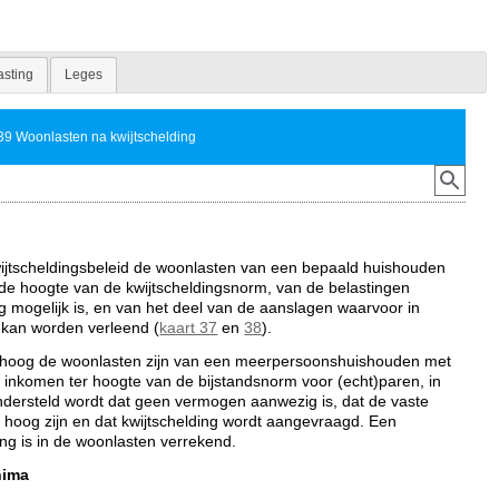
asting
Leges
39 Woonlasten na kwijtschelding
ijtscheldingsbeleid de woonlasten van een bepaald huishouden
 de hoogte van de kwijtscheldingsnorm, van de belastingen
g mogelijk is, en van het deel van de aanslagen waarvoor in
g kan worden verleend (
kaart 37
en
38
).
e hoog de woonlasten zijn van een meerpersoonshuishouden met
 inkomen ter hoogte van de bijstandsnorm voor (echt)paren, in
dersteld wordt dat geen vermogen aanwezig is, dat de vaste
ijk hoog zijn en dat kwijtschelding wordt aangevraagd. Een
ing is in de woonlasten verrekend.
nima