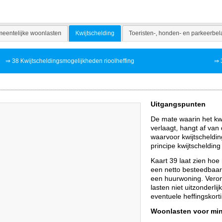
eentelijke woonlasten
Kwijtschelding
Toeristen-, honden- en parkeerbel
⇒
38 Kwijtscheldingsmogelijkheden rioolheffing
⇒
Uitgangspunten
De mate waarin het kw
verlaagt, hangt af van
waarvoor kwijtscheldin
principe kwijtscheldin
Kaart 39 laat zien ho
een netto besteedbaar
een huurwoning. Veron
lasten niet uitzonderl
eventuele heffingskort
Woonlasten voor mi