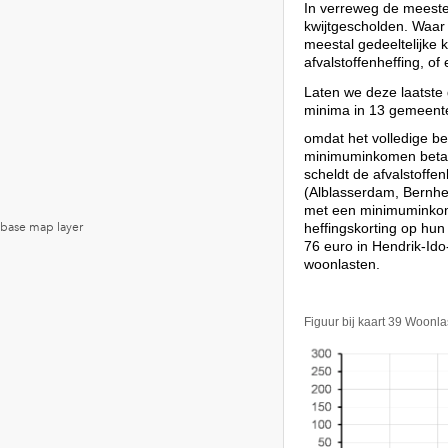
In verreweg de meeste
kwijtgescholden. Waar 
meestal gedeeltelijke k
afvalstoffenheffing, of
Laten we deze laatste
minima in 13 gemeent
omdat het volledige b
minimuminkomen betale
scheldt de afvalstoffen
(Alblasserdam, Bernhe
met een minimuminkom
heffingskorting op hun
76 euro in Hendrik-Id
woonlasten.
Figuur bij kaart 39 Woonl