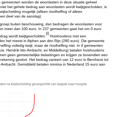
 gemeenten worden de woonlasten in deze situatie geheel
niet het gehele bedrag aan woonlasten wordt kwijtgescholden, is
wijtschelding mogelijk (alleen rioolheffing of alleen
 een deel van de aanslag).
 groep buiten beschouwing, dan bedragen de woonlasten voor
en meer dan 100 euro. In 237 gemeenten gaat het om 0 euro
[i]
edrag wordt kwijtgescholden.
Huishoudens met een
n het meest in Alphen aan den Rijn (280 euro). Die gemeente
heffing volledig kwijt, maar de rioolheffing niet. In 4 gemeenten
ze, Hendrik-Ido-Ambacht, en Middelburg) betalen huishoudens
en geen gemeentelijke belastingen en krijgen ze bovendien een
 rekening gestort. Het bedrag varieert van 12 euro in Bernheze tot
o-Ambacht. Gemiddeld betalen minima in Nederland 15 euro aan
asten na kwijtschelding gerangschikt van laagste naar hoogste