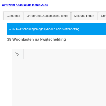
Overzicht Atlas lokale lasten 2024
Gemeente
Onroerendezaakbelasting (ozb)
Milieuheffingen
Gem
⇒
37 Kwijtscheldingsmogelijkheden afvalstoffenheffing
39 Woonlasten na kwijtschelding