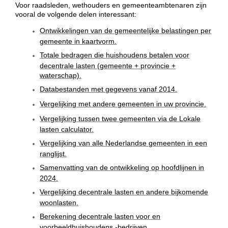
Voor raadsleden, wethouders en gemeenteambtenaren zijn
vooral de volgende delen interessant:
Ontwikkelingen van de gemeentelijke belastingen per
gemeente in kaartvorm.
Totale bedragen die huishoudens betalen voor
decentrale lasten (gemeente + provincie +
waterschap).
Databestanden met gegevens vanaf 2014.
Vergelijking met andere gemeenten in uw provincie.
Vergelijking tussen twee gemeenten via de Lokale
lasten calculator.
Vergelijking van alle Nederlandse gemeenten in een
ranglijst.
Samenvatting van de ontwikkeling op hoofdlijnen in
2024.
Vergelijking decentrale lasten en andere bijkomende
woonlasten.
Berekening decentrale lasten voor en
voorbeeldhuishoudens -bedrijven.