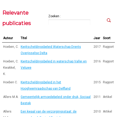
Relevante
Zoeken :
publicaties
Auteur
Titel
Jaar
Soort
Hoeben, C.
Kwijtscheldingsbeleid Waterschap Drents
2017
Rapport
Overijsselse Delta
Hoeben, C.
Kwijtscheldingsbeleid in waterschap Vallei en
2016
Rapport
Kwakkel,
Veluwe
K.
Hoeben C.
Kwijtscheldingsbeleid in het
2015
Rapport
Hoogheemraadschap van Delfland
Allers M.A.
Gemeentelijk armoedebeleid onder druk, Sociaal
2011
Artikel
Bestek
Allers
Een kwaal van de verzorgingsstaat: de
2010
Artikel