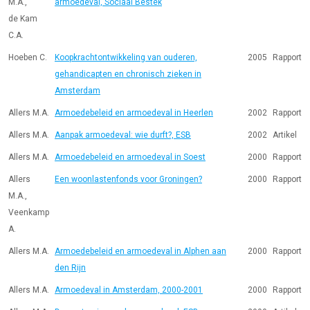
M.A.,
armoedeval, Sociaal Bestek
de Kam
C.A.
Hoeben C.
Koopkrachtontwikkeling van ouderen,
2005
Rapport
gehandicapten en chronisch zieken in
Amsterdam
Allers M.A.
Armoedebeleid en armoedeval in Heerlen
2002
Rapport
Allers M.A.
Aanpak armoedeval: wie durft?, ESB
2002
Artikel
Allers M.A.
Armoedebeleid en armoedeval in Soest
2000
Rapport
Allers
Een woonlastenfonds voor Groningen?
2000
Rapport
M.A.,
Veenkamp
A.
Allers M.A.
Armoedebeleid en armoedeval in Alphen aan
2000
Rapport
den Rijn
Allers M.A.
Armoedeval in Amsterdam, 2000-2001
2000
Rapport