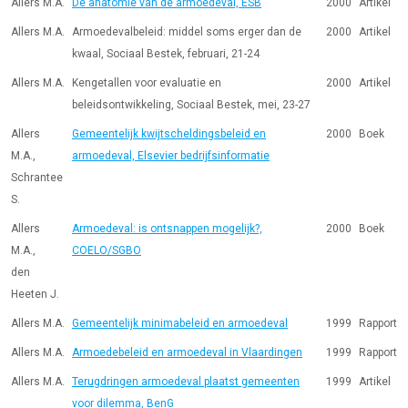
Allers M.A.
De anatomie van de armoedeval, ESB
2000
Artikel
Allers M.A.
Armoedevalbeleid: middel soms erger dan de
2000
Artikel
kwaal, Sociaal Bestek, februari, 21-24
Allers M.A.
Kengetallen voor evaluatie en
2000
Artikel
beleidsontwikkeling, Sociaal Bestek, mei, 23-27
Allers
Gemeentelijk kwijtscheldingsbeleid en
2000
Boek
M.A.,
armoedeval, Elsevier bedrijfsinformatie
Schrantee
S.
Allers
Armoedeval: is ontsnappen mogelijk?,
2000
Boek
M.A.,
COELO/SGBO
den
Heeten J.
Allers M.A.
Gemeentelijk minimabeleid en armoedeval
1999
Rapport
Allers M.A.
Armoedebeleid en armoedeval in Vlaardingen
1999
Rapport
Allers M.A.
Terugdringen armoedeval plaatst gemeenten
1999
Artikel
voor dilemma, BenG