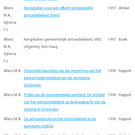
Allers
Kengetallen voor een effiënt gemeentelijk
1997
Artikel
M.A.,
armoedebeleid, BenG
Sijtsma
F.J.
Allers
Kengetallen gemeentelijk armoedebeleid, VNG
1997
Boek
M.A.,
Uitgeverij, Den Haag
Sijtsma
F.J.
Allers M.A.
Financiële gevolgen van de verruiming van het
1996
Rapport
kwijtscheldingsbeleid van de gemeente
Groningen
Allers M.A.
Profijt van de gemeentelijke overheid. De invloed
1996
Rapport
van het gemeentebeleid op de koopkracht van de
minima in Groningen
Allers M.A.
De armoedenota en het minimabeleid in de
1996
Rapport
gemeente Delfzijl